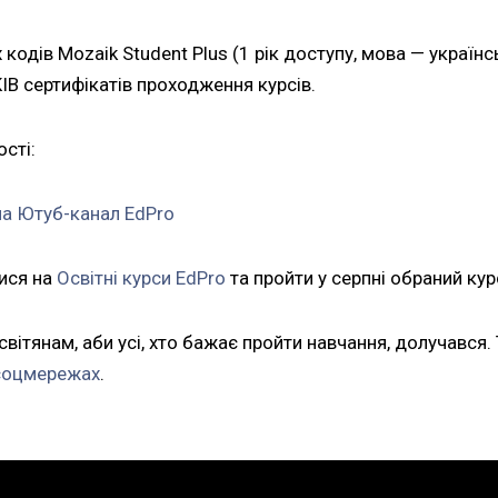
 кодів Mozaik Student Plus (1 рік доступу, мова — україн
В сертифікатів проходження курсів.
ості:
на Ютуб-канал EdPrо
тися на
Освітні курси EdPro
та пройти у серпні обраний кур
вітянам, аби усі, хто бажає пройти навчання, долучався.
соцмережах
.