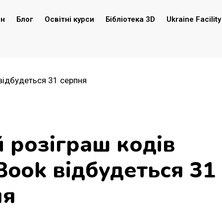
ин
Блог
Освітні курси
Бібліотека 3D
Ukraine Facility
й розіграш кодів
ook відбудеться 31
ня