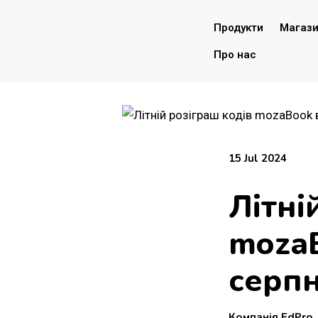
Продукти
Магаз
Про нас
15 Jul 2024
Літні
mozaB
серп
Компанія EdPro