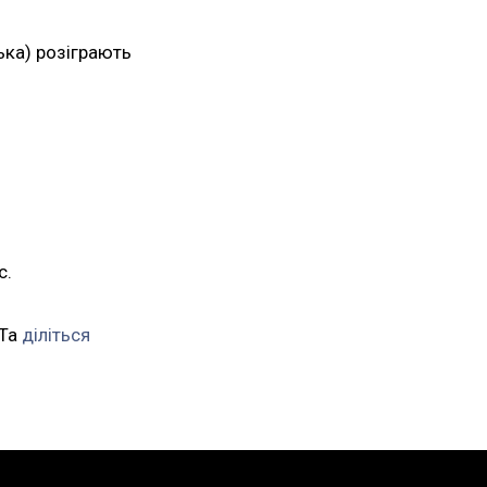
ська) розіграють
с.
 Та
діліться