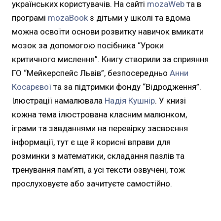
українських користувачів. На сайті
mozaWeb
та в
програмі
mozaBook
з дітьми у школі та вдома
можна освоїти основи розвитку навичок вмикати
мозок за допомогою посібника “Уроки
критичного мислення”. Книгу створили за сприяння
ГО “Мейкерспейс Львів”, безпосередньо
Анни
Косарєвої
та за підтримки фонду “Відродження”.
Ілюстрації намалювала
Надія Кушнір
. У книзі
кожна тема ілюстрована класним малюнком,
іграми та завданнями на перевірку засвоєння
інформації, тут є ще й корисні вправи для
розминки з математики, складання пазлів та
тренування пам’яті, а усі тексти озвучені, тож
прослуховуєте або зачитуєте самостійно.