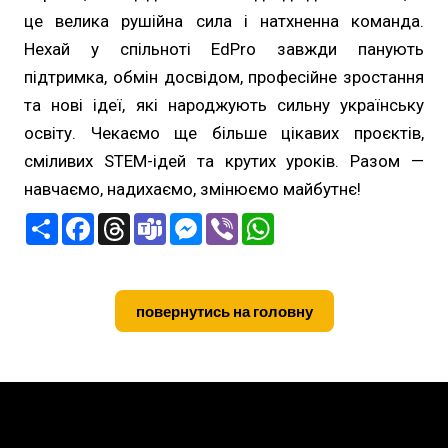
це велика рушійна сила і натхненна команда.
Нехай у спільноті EdPro завжди панують
підтримка, обмін досвідом, професійне зростання
та нові ідеї, які народжують сильну українську
освіту. Чекаємо ще більше цікавих проєктів,
сміливих STEM-ідей та крутих уроків. Разом —
навчаємо, надихаємо, змінюємо майбутнє!
П
F
T
T
M
V
W
о
a
h
e
e
i
h
ш
c
r
a
s
b
a
и
e
e
m
s
e
t
р
b
a
s
e
r
s
и
o
d
n
A
повернутись на головну
т
o
s
g
p
и
k
e
p
r