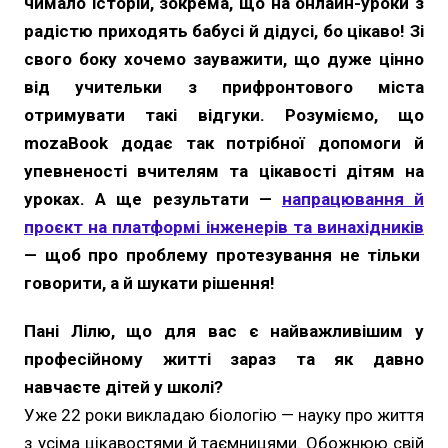
чимало історій, зокрема, що на онлайн-уроки з
радістю приходять бабусі й дідусі, бо цікаво! Зі
свого боку хочемо зауважити, що дуже цінно
від учительки з прифронтового міста
отримувати такі відгуки. Розуміємо, що
mozaBook додає так потрібної допомоги й
упевненості вчителям та цікавості дітям на
уроках. А ще результати —
напрацювання й
проєкт на платформі інженерів та винахідників
— щоб про проблему протезування не тільки
говорити, а й шукати рішення!
Пані Лілю, що для вас є найважливішим у
професійному житті зараз та як давно
навчаєте дітей у школі?
Уже 22 роки викладаю біологію — науку про життя
з усіма цікавостями й таємницями. Обожнюю свій