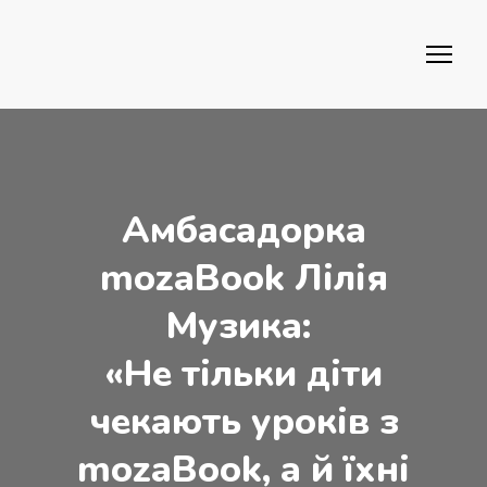
Амбасадорка
mozaBook Лілія
Музика:
«Не тільки діти
чекають уроків з
mozaBook, а й їхні