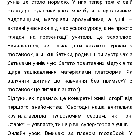
учнів це стало нормою. У них тепер теж є свій
стандарт: сучасний урок має бути інтерактивним,
видовищним, матеріали зрозумілими, а учні —
активні учасники під час усього уроку, а не просто
глядачі на презентації учителя. Це захоплює.
Виявляється, не тільки діти чекають уроків з
mozaBook, а й їхні батьки, родичі. При зустрічах з
батьками учнів чую багато позитивних відгуків та
щире зацікавлення матеріалами платформи. Як
залучити дитину до навчання без примусу? З
mozaBook це питання знято :)
Відгуки, як правило, це конкретні живі історії від
першого знайомства: “Сьогодні наша вчителька
крутила-вертіла пульсуючим серцем, як Тоні
Старк!” — уявляєте, ти на рівні супер-героя в учнів.
Онлайн урок. Вмикаю за планом mozaBook. У