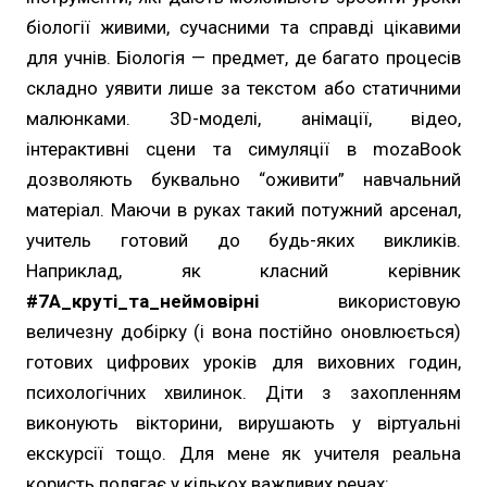
біології живими, сучасними та справді цікавими
для учнів. Біологія — предмет, де багато процесів
складно уявити лише за текстом або статичними
малюнками. 3D-моделі, анімації, відео,
інтерактивні сцени та симуляції в mozaBook
дозволяють буквально “оживити” навчальний
матеріал. Маючи в руках такий потужний арсенал,
учитель готовий до будь-яких викликів.
Наприклад, як класний керівник
#7А_круті_та_неймовірні
використовую
величезну добірку (і вона постійно оновлюється)
готових цифрових уроків для виховних годин,
психологічних хвилинок. Діти з захопленням
виконують вікторини, вирушають у віртуальні
екскурсії тощо. Для мене як учителя реальна
користь полягає у кількох важливих речах: