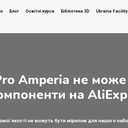
ин
Блог
Освітні курси
Бібліотека 3D
Ukraine Facility
Pro Amperia не може
омпоненти на AliExp
мої якості не можуть бути мірилом для нашого набо