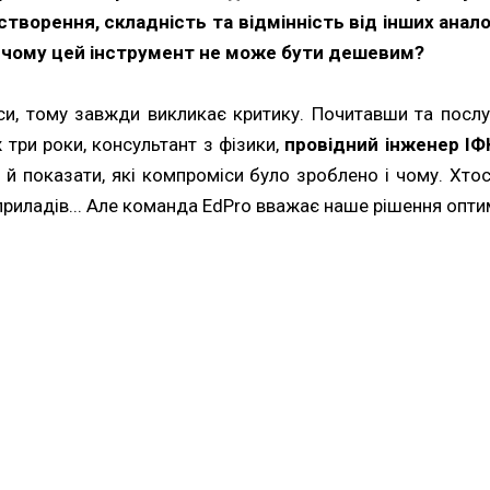
створення, складність та відмінність від інших анал
 чому цей інструмент не може бути дешевим?
и, тому завжди викликає критику. Почитавши та послух
три роки, консультант з фізики,
провідний інженер І
 й показати, які компроміси було зроблено і чому. Хто
 приладів... Але команда EdPro вважає наше рішення опт