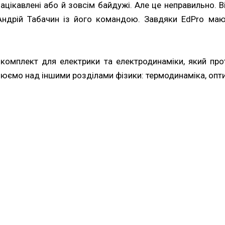
зацікавлені або й зовсім байдужі. Але це неправильно. В
 Андрій Табачин із його командою. Завдяки EdPro ма
омплект для електрики та електродинаміки, який про
цюємо над іншими розділами фізики: термодинаміка, опти