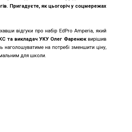
огів. Пригадуєте, як цьогоріч у соцмережах
авши відгуки про набір EdPro Amperia, який
ФКС та викладач УКУ Олег Фаренюк
вирішив
сь наголошуватиме на потребі зменшити ціну,
имальним для школи.