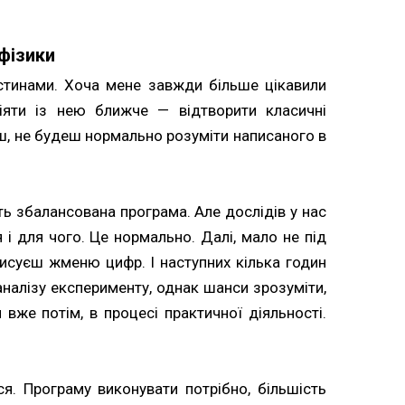
фізики
астинами. Хоча мене завжди більше цікавили
діяти із нею ближче — відтворити класичні
ш, не будеш нормально розуміти написаного в
ть збалансована програма. Але дослідів у нас
 і для чого. Це нормально. Далі, мало не під
исуєш жменю цифр. І наступних кілька годин
аналізу експерименту, однак шанси зрозуміти,
вже потім, в процесі практичної діяльності.
я. Програму виконувати потрібно, більшість