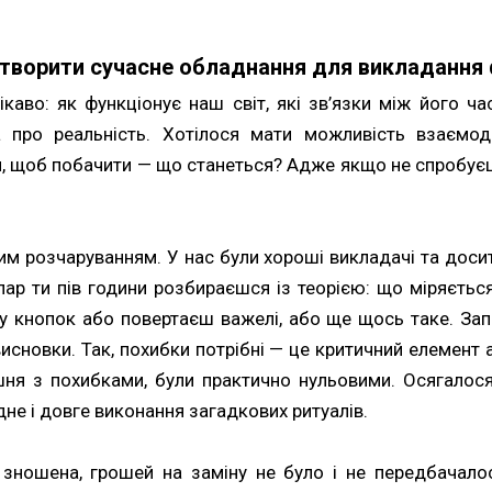
створити сучасне обладнання для викладання 
ікаво: як функціонує наш світ, які зв’язки між його ч
а про реальність. Хотілося мати можливість взаємо
ч, щоб побачити — що станеться? Адже якщо не спробує
им розчаруванням. У нас були хороші викладачі та доси
ар ти пів години розбираєшся із теорією: що міряється
ру кнопок або повертаєш важелі, або ще щось таке. Зап
исновки. Так, похибки потрібні — це критичний елемент 
шня з похибками, були практично нульовими. Осягалося 
не і довге виконання загадкових ритуалів.
зношена, грошей на заміну не було і не передбачалос