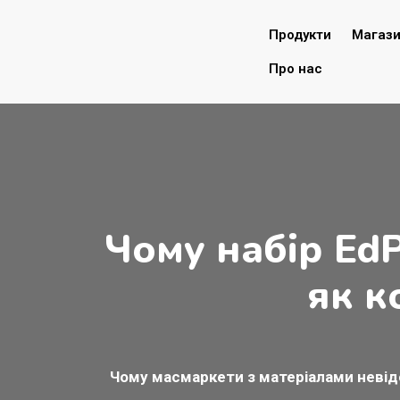
Продукти
Магаз
Про нас
Чому набір Ed
як к
Чому масмаркети з матеріалами невідо