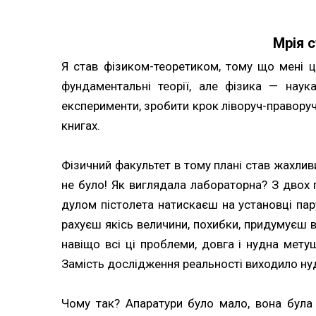
Мрія 
Я став фізиком-теоретиком, тому що мені ц
фундаментальні теорії, але фізика — наук
експерименти, зробити крок ліворуч-правору
книгах.
Фізичний факультет в тому плані став жахлив
не було! Як виглядала лабораторна? З двох п
дулом пістолета натискаєш на установці па
рахуєш якісь величини, похибки, придумуєш в
навіщо всі ці проблеми, довга і нудна мету
Замість дослідження реальності виходило нуд
Чому так? Апаратури було мало, вона була 