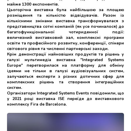
майже 1300 експонентів.
Цьогорічна виставка була найбільшою за площею
розміщення та кількістю відвідувачів. Разом із
кількісними змінами виставка трансформувалася з
представництва сотні компаній (як усе починалося) до
багатофункціональної чотириденної події:
величезний виставковий зал, комплексні програми
освіти та професійного розвитку, конференції, спікери
світового рівня та численні партнерські заходи.
Крім демонстрації найновіших продуктів та рішень у
галузі мультимедіа виставка "Integrated Systems
Europe" перетворилася на платформу для обміну
ідеями не тільки в галузі аудіовізуальних систем,
залучаються експерти з різних дотичних сфер для
комплексних рішень та створення інтеграційних
систем.
Організатори Integrated Systems Events повідомили, що
у 2021 році виставка ISE переїде до виставкового
комплексу Fira de Barcelona.