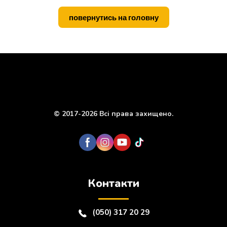
т
o
a
s
g
p
и
k
m
e
p
повернутись на головну
r
© 2017-2026 Всі права захищено.
Контакти
(050) 317 20 29