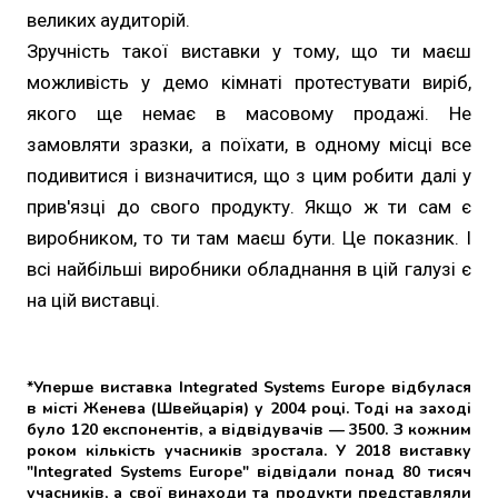
великих аудиторій.
Зручність такої виставки у тому, що ти маєш
можливість у демо кімнаті протестувати виріб,
якого ще немає в масовому продажі. Не
замовляти зразки, а поїхати, в одному місці все
подивитися і визначитися, що з цим робити далі у
прив'язці до свого продукту. Якщо ж ти сам є
виробником, то ти там маєш бути. Це показник. І
всі найбільші виробники обладнання в цій галузі є
на цій виставці.
*Уперше виставка Integrated Systems Europe відбулася
в місті Женева (Швейцарія) у 2004 році. Тоді на заході
було 120 експонентів, а відвідувачів — 3500. З кожним
роком кількість учасників зростала. У 2018 виставку
"Integrated Systems Europe" відвідали понад 80 тисяч
учасників, а свої винаходи та продукти представляли