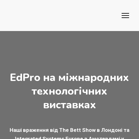
EdPro на міжнародних
технологічних
виставках
Наші враження від The Bett Show в Лондоні та
Integrated Systems Europe в Амстердамі у