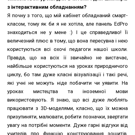
з інтерактивним обладнанням?
Я почну з того, що мій кабінет обладнаний смарт-
класом, тому як би я не хотіла, але панель EdPro
знаходиться не у мене :) І це справедливо! Її
величезний плюс в тому, що вона пересувна і нею
користуються всі охочі педагоги нашої школи.
Правда, що на всіх її звичайно не вистачає,
найбільше користуються на уроках природничого
циклу, бо там дуже класні візуалізації і такі речі,
які учні не можуть ніде побачити чи уявити. На
уроках мистецтва та іноземної мови
використовують. Я знаю, що всі дуже люблять
працювати з 3D-моделями, класно, що їх можна
призупиняти, малювати, робити позначки, звертати
увагу на потрібні моменти. Дуже гарні відгуки від
учителів про функцію конструювання зошитів.