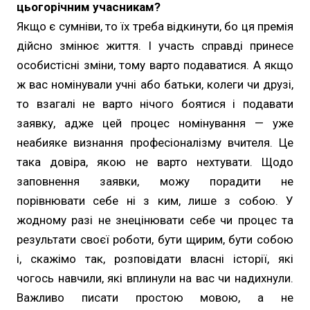
цьогорічним учасникам?
Якщо є сумніви, то їх треба відкинути, бо ця премія
дійсно змінює життя. І участь справді принесе
особистісні зміни, тому варто подаватися. А якщо
ж вас номінували учні або батьки, колеги чи друзі,
то взагалі не варто нічого боятися і подавати
заявку, адже цей процес номінування — уже
неабияке визнання професіоналізму вчителя. Це
така довіра, якою не варто нехтувати. Щодо
заповнення заявки, можу порадити не
порівнювати себе ні з ким, лише з собою. У
жодному разі не знецінювати себе чи процес та
результати своєї роботи, бути щирим, бути собою
і, скажімо так, розповідати власні історії, які
чогось навчили, які вплинули на вас чи надихнули.
Важливо писати простою мовою, а не