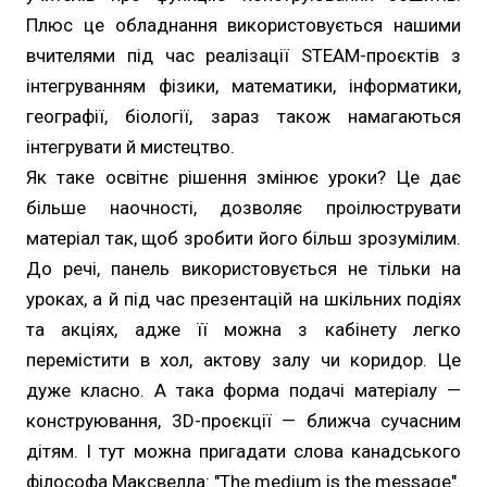
Плюс це обладнання використовується нашими
вчителями під час реалізації STEAM-проєктів з
інтегруванням фізики, математики, інформатики,
географії, біології, зараз також намагаються
інтегрувати й мистецтво.
Як таке освітнє рішення змінює уроки? Це дає
більше наочності, дозволяє проілюструвати
матеріал так, щоб зробити його більш зрозумілим.
До речі, панель використовується не тільки на
уроках, а й під час презентацій на шкільних подіях
та акціях, адже її можна з кабінету легко
перемістити в хол, актову залу чи коридор. Це
дуже класно. А така форма подачі матеріалу —
конструювання, 3D-проєкції — ближча сучасним
дітям. І тут можна пригадати слова канадського
філософа Максвелла: "The medium is the message".