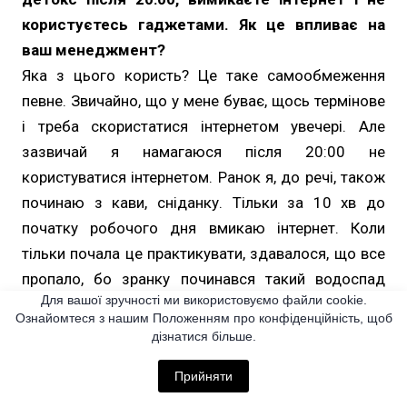
користуєтесь гаджетами. Як це впливає на
ваш менеджмент?
Яка з цього користь? Це таке самообмеження
певне. Звичайно, що у мене буває, щось термінове
і треба скористатися інтернетом увечері. Але
зазвичай я намагаюся після 20:00 не
користуватися інтернетом. Ранок я, до речі, також
починаю з кави, сніданку. Тільки за 10 хв до
початку робочого дня вмикаю інтернет. Коли
тільки почала це практикувати, здавалося, що все
пропало, бо зранку починався такий водоспад
Для вашої зручності ми використовуємо файли cookie.
повідомлень, і навіть була паніка, що я однозначно
Ознайомтеся з нашим Положенням про конфіденційність, щоб
щось пропущу, щось втрачу, не встигну зробити.
дізнатися більше.
Але виходило навпаки. Якщо увечері ти отримуєш
Прийняти
повідомлення, а в цей час маєш бути з родиною,
то на ранок ти вже забуваєш, що там тобі