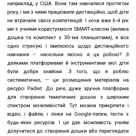
наприклад, у США. Вони там навчалися протягом
року, і ми з ними працювали дистанційно, щоб діти
не втрачали своїх компетенцій. І хоча вже 6-й рік
ми з учнями користуємося SMART-класом (велика
дошка та комплект з 30-ма планшетами), я все
одно стресую і хвилююсь щодо дистанційного
навчання – наскільки якісно я це робою? З
деякими платформами й інструментами мої діти
були добре знайомі. З того, що я роблю
систематично, — це розміщення матеріалів на
ресурсі Padlet. До речі, дуже зручна платформа
для створення тематичних дошок з широким
спектром можливостей. Тут можна прикріпити і
відео, і файли, і лінки на Google-папки, тести з
будь-яких ресурсів. І це дає можливість учням
долучатися до створення дошки або переглядати