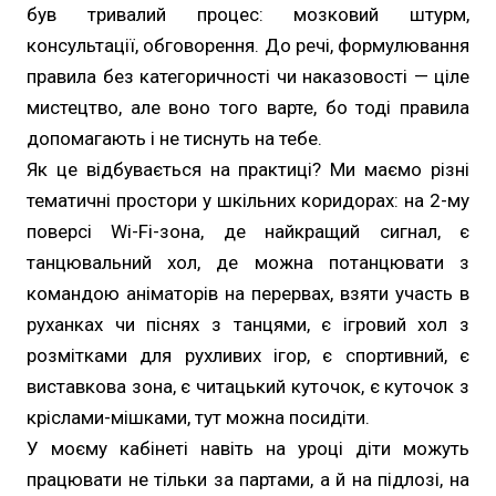
був тривалий процес: мозковий штурм,
консультації, обговорення. До речі, формулювання
правила без категоричності чи наказовості — ціле
мистецтво, але воно того варте, бо тоді правила
допомагають і не тиснуть на тебе.
Як це відбувається на практиці? Ми маємо різні
тематичні простори у шкільних коридорах: на 2-му
поверсі Wi-Fi-зона, де найкращий сигнал, є
танцювальний хол, де можна потанцювати з
командою аніматорів на перервах, взяти участь в
руханках чи піснях з танцями, є ігровий хол з
розмітками для рухливих ігор, є спортивний, є
виставкова зона, є читацький куточок, є куточок з
кріслами-мішками, тут можна посидіти.
У моєму кабінеті навіть на уроці діти можуть
працювати не тільки за партами, а й на підлозі, на