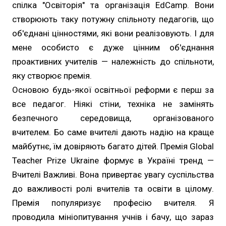
спілка "Освіторія" та організація EdCamp. Вони
створюють таку потужну спільноту педагогів, що
об'єднані цінностями, які вони реалізовують. І для
мене особисто є дуже цінним об'єднання
проактивних учителів — належність до спільноти,
яку створює премія.
Основою будь-якої освітньої реформи є перш за
все педагог. Ніякі стіни, техніка не замінять
безпечного середовища, організованого
вчителем. Бо саме вчителі дають надію на краще
майбутнє, їм довіряють багато дітей. Премія Global
Teacher Prize Ukraine формує в Україні тренд —
Вчителі Важливі. Вона привертає увагу суспільства
до важливості ролі вчителів та освіти в цілому.
Премія популяризує професію вчителя. Я
проводила мініопитування учнів і бачу, що зараз