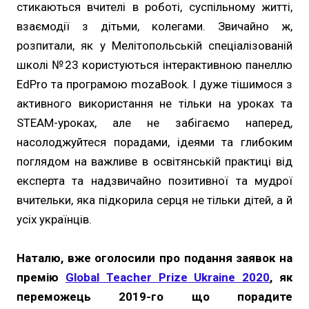
стикаються вчителі в роботі, суспільному житті,
взаємодії з дітьми, колегами. Звичайно ж,
розпитали, як у Мелітопольській спеціалізованій
школі №23 користуються інтерактивною панеллю
EdPro та програмою mozaBook. І дуже тішимося з
активного використання не тільки на уроках та
STEAM-уроках, але не забігаємо наперед,
насолоджуйтеся порадами, ідеями та глибоким
поглядом на важливе в освітянській практиці від
експерта та надзвичайно позитивної та мудрої
вчительки, яка підкорила серця не тільки дітей, а й
усіх українців.
Наталю, вже оголосили про подання заявок на
премію
Global Teacher Prize Ukraine 2020
, як
переможець 2019-го що порадите