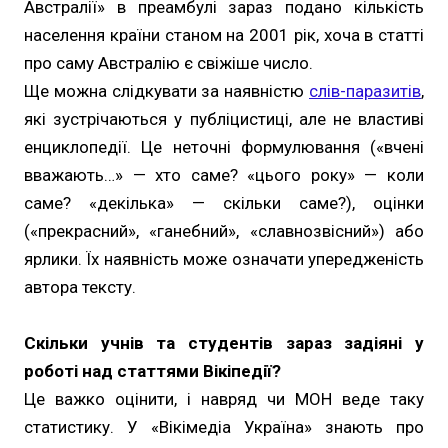
Австралії» в преамбулі зараз подано кількість
населення країни станом на 2001 рік, хоча в статті
про саму Австралію є свіжіше число.
Ще можна слідкувати за наявністю
слів-паразитів
,
які зустрічаються у публіцистиці, але не властиві
енциклопедії. Це неточні формулювання («вчені
вважають…» — хто саме? «цього року» — коли
саме? «декілька» — скільки саме?), оцінки
(«прекрасний», «ганебний», «славнозвісний») або
ярлики. Їх наявність може означати упередженість
автора тексту.
Скільки учнів та студентів зараз задіяні у
роботі над статтями Вікіпедії?
Це важко оцінити, і навряд чи МОН веде таку
статистику. У «Вікімедіа Україна» знають про