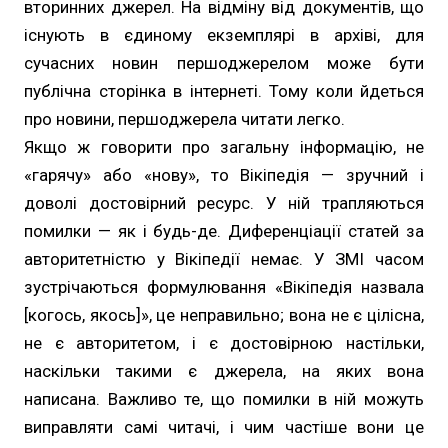
вторинних джерел. На відміну від документів, що
існують в єдиному екземплярі в архіві, для
сучасних новин першоджерелом може бути
публічна сторінка в інтернеті. Тому коли йдеться
про новини, першоджерела читати легко.
Якщо ж говорити про загальну інформацію, не
«гарячу» або «нову», то Вікіпедія — зручний і
доволі достовірний ресурс. У ній трапляються
помилки — як і будь-де. Диференціації статей за
авторитетністю у Вікіпедії немає. У ЗМІ часом
зустрічаються формулювання «Вікіпедія назвала
[когось, якось]», це неправильно; вона не є цілісна,
не є авторитетом, і є достовірною настільки,
наскільки такими є джерела, на яких вона
написана. Важливо те, що помилки в ній можуть
виправляти самі читачі, і чим частіше вони це