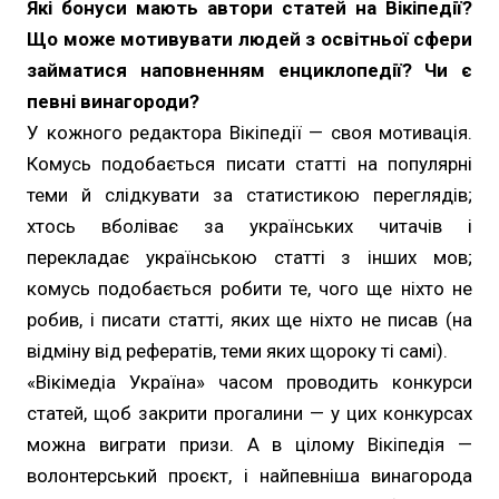
Які бонуси мають автори статей на Вікіпедії?
Що може мотивувати людей з освітньої сфери
займатися наповненням енциклопедії? Чи є
певні винагороди?
У кожного редактора Вікіпедії — своя мотивація.
Комусь подобається писати статті на популярні
теми й слідкувати за статистикою переглядів;
хтось вболіває за українських читачів і
перекладає українською статті з інших мов;
комусь подобається робити те, чого ще ніхто не
робив, і писати статті, яких ще ніхто не писав (на
відміну від рефератів, теми яких щороку ті самі).
«Вікімедіа Україна» часом проводить конкурси
статей, щоб закрити прогалини — у цих конкурсах
можна виграти призи. А в цілому Вікіпедія —
волонтерський проєкт, і найпевніша винагорода