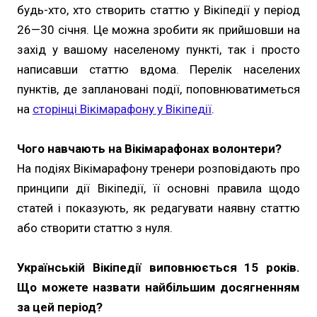
будь-хто, хто створить статтю у Вікіпедії у період
26—30 січня. Це можна зробити як прийшовши на
захід у вашому населеному пункті, так і просто
написавши статтю вдома. Перелік населених
пунктів, де заплановані події, поповнюватиметься
на
сторінці Вікімарафону у Вікіпедії
.
Чого навчають на Вікімарафонах волонтери?
На подіях Вікімарафону тренери розповідають про
принципи дії Вікіпедії, її основні правила щодо
статей і показують, як редагувати наявну статтю
або створити статтю з нуля.
Українській Вікіпедії виповнюється 15 років.
Що можете назвати найбільшим досягненням
за цей період?