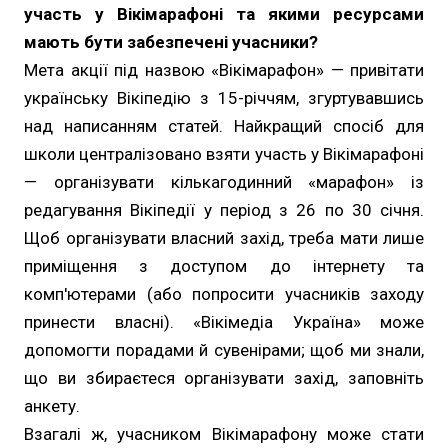
участь у Вікімарафоні та якими ресурсами
мають бути забезпечені учасники?
Мета акції під назвою «Вікімарафон» — привітати
українську Вікіпедію з 15-річчям, згуртувавшись
над написанням статей. Найкращий спосіб для
школи централізовано взяти участь у Вікімарафоні
— організувати кількагодинний «марафон» із
редагування Вікіпедії у період з 26 по 30 січня.
Щоб організувати власний захід, треба мати лише
приміщення з доступом до інтернету та
комп'ютерами (або попросити учасників заходу
принести власні). «Вікімедіа Україна» може
допомогти порадами й сувенірами; щоб ми знали,
що ви збираєтеся організувати захід, заповніть
анкету.
Взагалі ж, учасником Вікімарафону може стати