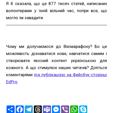
Я б сказала, що це 877 тисяч статей, написаних
волонтерами у їхній вільний час, попри все, що
могло їм завадити.
Чому ми долучаємося до Вікімарафону? Бо це
можливість дізнаватися нове, навчатися самим і
створювати якісний контент українською для
кожного. А що стимулює наших читачів? Діліться
коментарями
під публікацією на Фейсбук-сторінці
EdPro
.
П
F
T
T
T
M
V
W
S
о
a
e
h
e
e
i
h
k