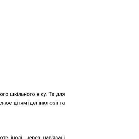
го шкільного віку. Та для
снює дітям ідеї інклюзії та
те іноді, через нав'язані