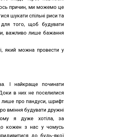
хось причин, ми можемо це
ися шукати спільні риси та
о для того, щоб будувати
ти, важливо лише бажання
і, який можна провести у
ва. І найкраще починати
 Доки в них не поселилися
е лише про пандуси, шрифт
про вміння будувати дружні
Тому я дуже хотіла, за
що кожен з нас у чомусь
придивитися до будь-якої