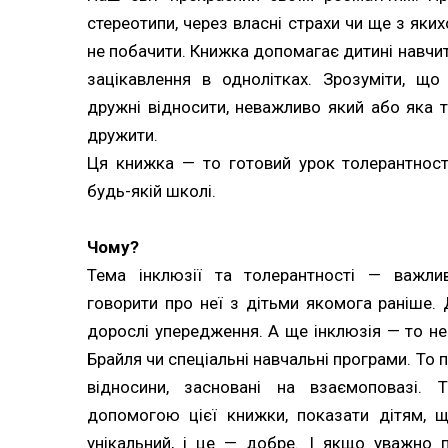
стереотипи, через власні страхи чи ще з яки
не побачити. Книжка допомагає дитині навчит
зацікавлення в однолітках. Зрозуміти, щ
дружні відносити, неважливо який або яка 
дружити.
Ця книжка — то готовий урок толерантност
будь-якій школі.
Чому?
Тема інклюзії та толерантності — важли
говорити про неї з дітьми якомога раніше.
дорослі упередження. А ще інклюзія — то н
Брайля чи спеціальні навчальні програми. То 
відносини, засновані на взаємоповазі. 
допомогою цієї книжки, показати дітям, 
унікальний, і це — добре. І якщо уважно 