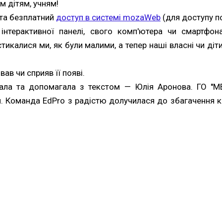
їм дітям, учням!
та безплатний
доступ в системі mozaWeb
(для доступу п
 інтерактивної панелі, свого комп'ютера чи смартфо
икалися ми, як були малими, а тепер наші власні чи діт
ав чи сприяв її появі.
хала та допомагала з текстом — Юлія Аронова. ГО ''
. Команда EdPro з радістю долучилася до збагачення к