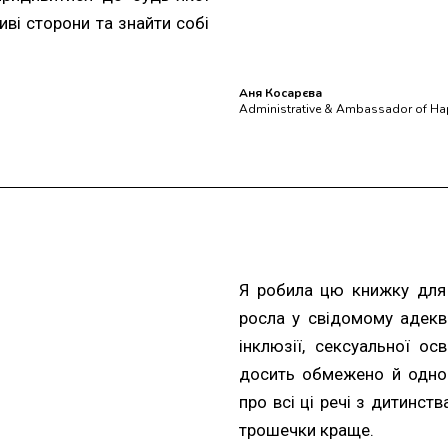
ві сторони та знайти собі
Аня Косарєва
Administrative & Ambassador of Hap
Я робила цю книжку для
росла у свідомому адекв
інклюзії, сексуальної ос
досить обмежено й одноб
про всі ці речі з дитинств
трошечки краще.