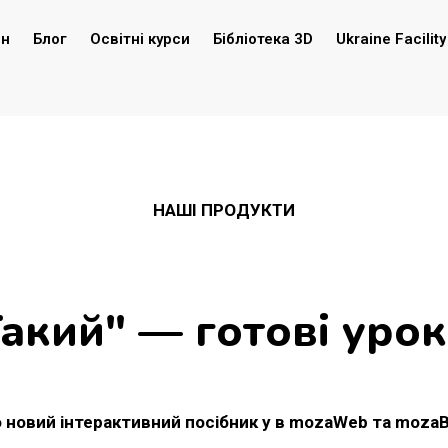
ин
Блог
Освітні курси
Бібліотека 3D
Ukraine Facility
НАШІ ПРОДУКТИ
акий" — готові урок
 новий інтерактивний посібник у в mozaWeb та moza