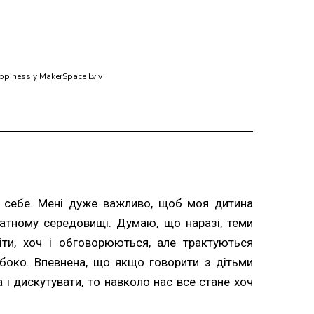
piness у MakerSpace Lviv
 себе. Мені дуже важливо, щоб моя дитина
атному середовищі. Думаю, що наразі, теми
віти, хоч і обговорюються, але трактуються
око. Впевнена, що якщо говорити з дітьми
а і дискутувати, то навколо нас все стане хоч