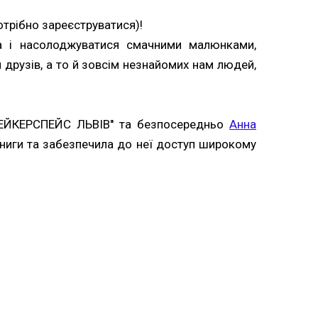
отрібно зареєструватися)!
на і насолоджуватися смачними малюнками,
и друзів, а то й зовсім незнайомих нам людей,
МЕЙКЕРСПЕЙС ЛЬВІВ'' та безпосередньо
Анна
ниги та забезпечила до неї доступ широкому