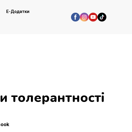
E-Додатки
и толерантності
Book