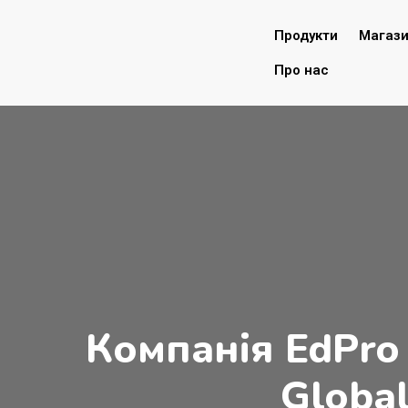
Продукти
Магаз
Про нас
Компанія EdPro 
Global