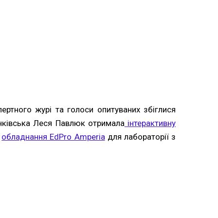
пертного журі та голоси опитуваних збіглися
ранківська Леся Павлюк отримала
інтерактивну
в
обладнання EdPro Amperia
для лабораторії з