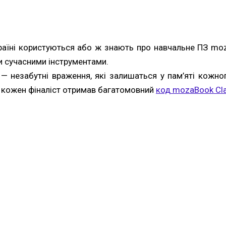
країні користуються або ж знають про навчальне ПЗ moz
и сучасними інструментами.
— незабутні враження, які залишаться у пам’яті кожно
о кожен фіналіст отримав багатомовний
код mozaBook Cla