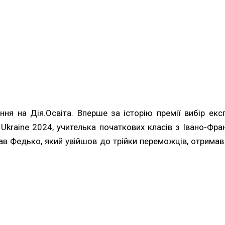
ня на Дія.Освіта. Вперше за історію премії вибір екс
 Ukraine 2024, учителька початкових класів з Івано-Ф
лав Федько, який увійшов до трійки переможців, отрима