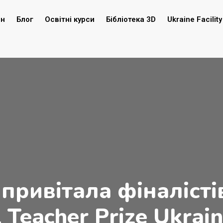
ин
Блог
Освітні курси
Бібліотека 3D
Ukraine Facility
привітала фіналіст
 Teacher Prize Ukrai