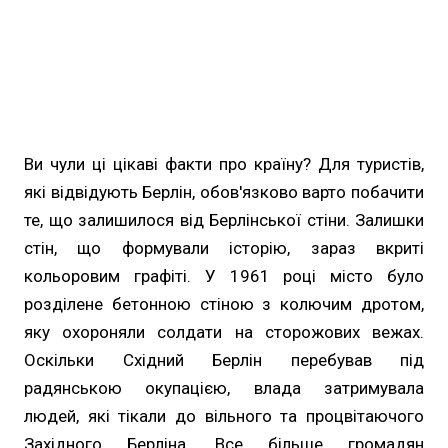
Ви чули ці цікаві факти про країну? Для туристів,
які відвідують Берлін, обов'язково варто побачити
те, що залишилося від Берлінської стіни. Залишки
стін, що формували історію, зараз вкриті
кольоровим графіті. У 1961 році місто було
розділене бетонною стіною з колючим дротом,
яку охороняли солдати на сторожових вежах.
Оскільки Східний Берлін перебував під
радянською окупацією, влада затримувала
людей, які тікали до вільного та процвітаючого
Західного Берліна. Все більше громадян