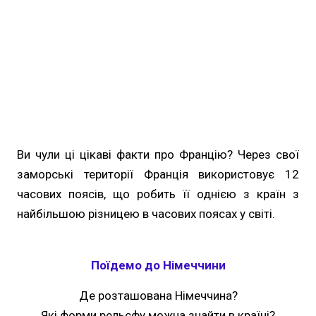
Ви чули ці цікаві факти про Францію? Через свої
заморські території Франція використовує 12
часових поясів, що робить її однією з країн з
найбільшою різницею в часових поясах у світі.
Поїдемо до Німеччини
Де розташована Німеччина?
Які форми рельєфу можна знайти в країні?