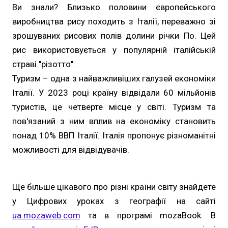
Ви знали? Близько половини європейського
виробництва рису походить з Італії, переважно зі
зрошуваних рисових полів долини річки По. Цей
рис використовується у популярній італійській
страві "різотто".
Туризм – одна з найважливіших галузей економіки
Італії. У 2023 році країну відвідали 60 мільйонів
туристів, це четверте місце у світі. Туризм та
пов'язаний з ним вплив на економіку становить
понад 10% ВВП Італії. Італія пропонує різноманітні
можливості для відвідувачів.
Ще більше цікавого про різні країни світу знайдете
у Цифрових уроках з географії на сайті
ua.mozaweb.com
та в програмі mozaBook. В