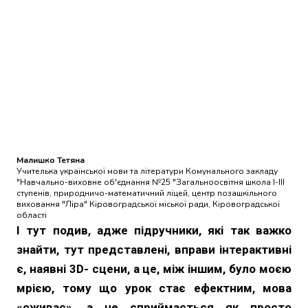
Малишко Тетяна
Учителька української мови та літератури Комунального закладу
"Навчально-виховне об'єднання №25 "Загальноосвітня школа І-ІІІ
ступенів, природничо-математичний ліцей, центр позашкільного
виховання "Ліра" Кіровоградської міської ради, Кіровоградської
області
І тут подив, адже підручники, які так важко
знайти, тут представлені, вправи інтерактивні
є, наявні 3D- сцени, а це, між іншим, було моєю
мрією, тому що урок стає ефектним, мова
«оживає», а не сприймається як просто