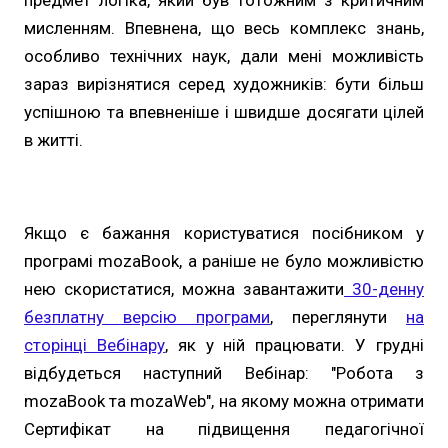
предмет логіка, який був тотожним з критичним
мисленням. Впевнена, що весь комплекс знань,
особливо технічних наук, дали мені можливість
зараз вирізнятися серед художників: бути більш
успішною та впевненіше і швидше досягати цілей
в житті.
Якщо є бажання користуватися посібником у
програмі mozaBook, а раніше не було можливістю
нею скористатися, можна завантажити
30-денну
безплатну версію програми
, переглянути
на
сторінці Вебінару
, як у ній працювати. У грудні
відбудеться наступний Вебінар: "Робота з
mozaBook та mozaWeb", на якому можна отримати
Сертифікат на підвищення педагогічної