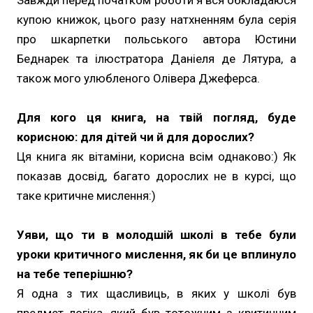
Завжди перед початком роботи я вся обкладаюся
купою книжок, цього разу натхненням була серія
про шкарпетки польського автора Юстини
Беднарек та ілюстратора Даніеля де Лятура, а
також мого улюбленого Олівера Джеферса.
Для кого ця книга, на твій погляд, буде
корисною: для дітей чи й для дорослих?
Ця книга як вітаміни, корисна всім однаково:) Як
показав досвід, багато дорослих не в курсі, що
таке критичне мислення:)
Уяви, що ти в молодшій школі в тебе були
уроки критичного мислення, як би це вплинуло
на тебе теперішню?
Я одна з тих щасливиць, в яких у школі був