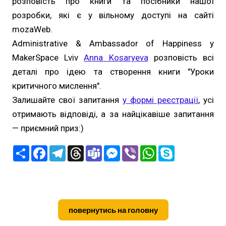
розповість про книги та посібники нашої
розробки, які є у вільному доступі на сайті
mozaWeb.
Administrative & Ambassador of Happiness у
MakerSpace Lviv
Anna Kosaryeva
розповість всі
деталі про ідею та створення книги "Уроки
критичного мислення".
Залишайте свої запитання
у формі реєстрації
, усі
отримають відповіді, а за найцікавіше запитання
— приємний приз:)
П
F
T
T
T
M
V
W
S
о
a
e
h
e
e
i
h
k
ш
c
l
r
a
s
b
a
y
и
e
e
e
m
s
e
t
p
р
b
g
a
s
e
r
s
e
и
o
r
d
n
A
т
o
a
s
g
p
и
k
m
e
p
повернутись на головну
r