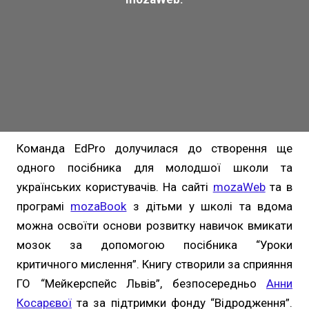
Команда EdPro долучилася до створення ще
одного посібника для молодшої школи та
українських користувачів. На сайті
mozaWeb
та в
програмі
mozaBook
з дітьми у школі та вдома
можна освоїти основи розвитку навичок вмикати
мозок за допомогою посібника “Уроки
критичного мислення”. Книгу створили за сприяння
ГО “Мейкерспейс Львів”, безпосередньо
Анни
Косарєвої
та за підтримки фонду “Відродження”.