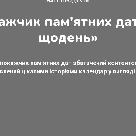
НАШІ ПРОДУКТИ
кажчик пам'ятних да
щодень»
, покажчик пам'ятних дат збагачений контент
влений цікавими історіями календар у вигляді 