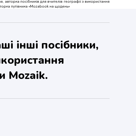
я, авторка посібників для вчителів географії з використання
торка путівника «Mozabook на щодень»
ші інші посібники,
икористання
и Mozaik.