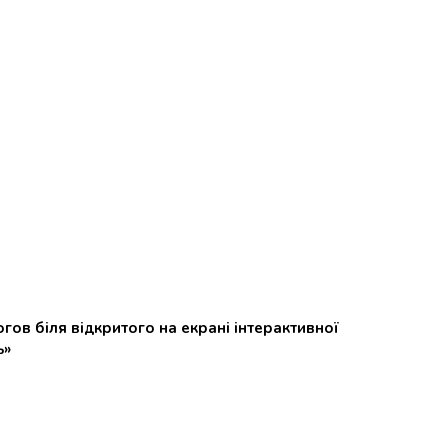
гов біля відкритого на екрані інтерактивної
ь»