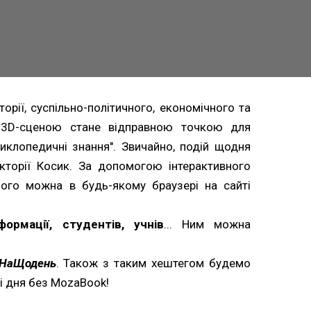
орії, суспільно-політичного, економічного та
ю 3D-сценою стане відправною точкою для
иклопедичні знання". Звичайно, подій щодня
кторії Косик. За допомогою інтерактивного
його можна в будь-якому браузері на сайті
ормації, студентів, учнів
... Ним можна
kНаЩодень
. Також з таким хештегом будемо
ні дня без MozaBook!