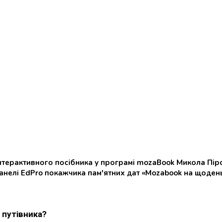
інтерактивного посібника у програмі mozaBook Микола Піро
анелі EdPro покажчика пам'ятних дат «Mozabook на щоден
 путівника?