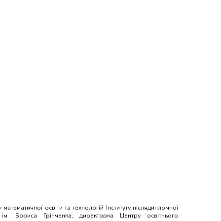
атематичної освіти та технологій Інституту післядипломної
у ім. Бориса Грінченка, директорка Центру освітнього