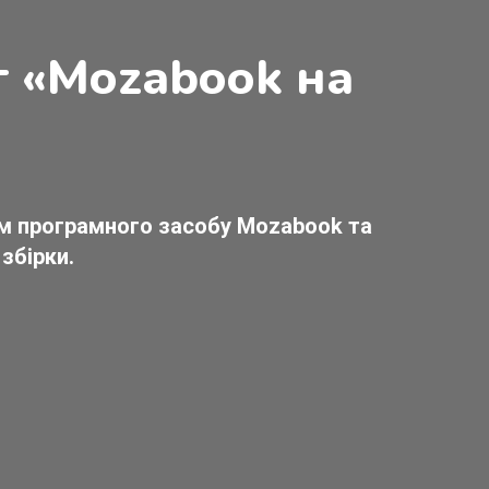
т «Mozabook на
ом програмного засобу Mozabook та
збірки.