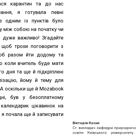
вся карантин та до нас
чання, я готувала певні
е одним із пунктів було
у між собою на початку чи
е дуже важливо! Згадайте
, щоб трохи поговорити з
об разом йти додому та
що коли вчитель буде мати
о дня та ще й підкріплені
лізацію, йому й тему для
 А оскільки ще й Mozabook
дні, був у безоплатному
 календарик цікавинок на
 я почала ще й записувати
Вікторія Косик
Ст. викладач кафедри природничо-м
освіти Київського університет