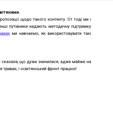
світянами.
ропозиції щодо такого контенту. От тоді ми і
і інші путівники надають методичну підтримку
нарах
ми навчаємо, як використовувати такі
 б сказала, що дуже змінилася, адже майже на
 триває, і освітянський фронт працює!