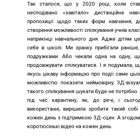
Так сталося, що у 2020 році, коли ста
несподівано «завітало» дистанційне нав
пропозиції щодо таких форм навчання, д
створення можливості спілкування учнів клас
наприкінці навчального дня. Адже дітям ц
себе в школі. Ми зранку прибігали раніше
подружками. Або чекали одна на одну, щ
продовжувати спілкуватися. І я подумала, 
якусь цікаву інформацію про події саме цьог
можливістю показати неймовірну 3Д-візуа
такого спілкування шукати буде не потрібно.
під час карантину, як, до речі, і сього
використанні, вирішила зробити такий собі
кожен день з підтримкою 3Д-сцен. А згодом
коротюсінькі відео на кожен день.