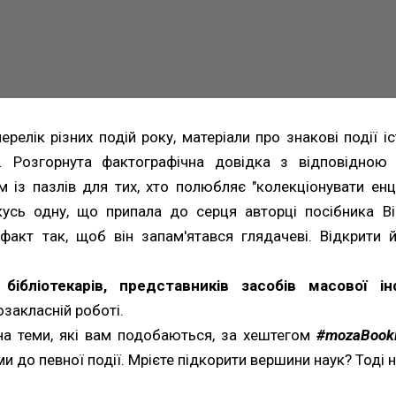
елік різних подій року, матеріали про знакові події іст
ей. Розгорнута фактографічна довідка з відповідно
м із пазлів для тих, хто полюбляє "колекціонувати енц
усь одну, що припала до серця авторці посібника Ві
акт так, щоб він запам'ятався глядачеві. Відкрити 
ібліотекарів, представників засобів масової інф
озакласній роботі.
на теми, які вам подобаються, за хештегом
#mozaBoo
 до певної події. Мрієте підкорити вершини наук? Тоді 