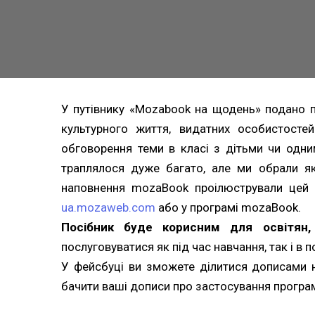
У путівнику «Mozabook на щодень» подано пер
культурного життя, видатних особистост
обговорення теми в класі з дітьми чи одни
траплялося дуже багато, але ми обрали як
наповнення mozaBook проілюстрували цей ф
ua.mozaweb.com
або у програмі mozaBook.
Посібник буде корисним для освітян, б
послуговуватися як під час навчання, так і в п
У фейсбуці ви зможете ділитися дописами 
бачити ваші дописи про застосування програми