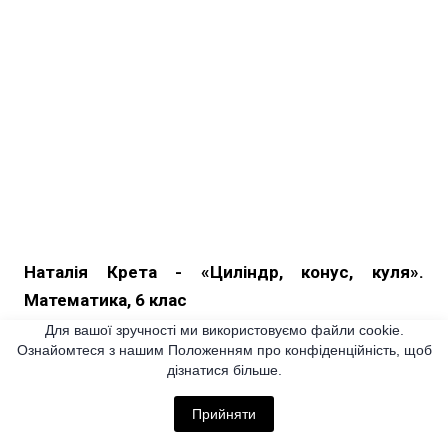
Наталія Крета - «Циліндр, конус, куля».
Математика, 6 клас
Посилання на урок в mozaWeb:
Для вашої зручності ми використовуємо файли cookie.
Ознайомтеся з нашим Положенням про конфіденційність, щоб
https://ua.mozaweb.com/mblite.php?
дізнатися більше.
cmd=open&uf_id=97916
Прийняти