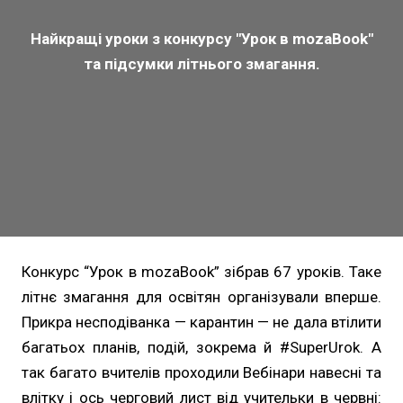
Найкращі уроки з конкурсу "Урок в mozaBook"
та підсумки літнього змагання.
Конкурс “Урок в mozaBook” зібрав 67 уроків. Таке
літнє змагання для освітян організували вперше.
Прикра несподіванка — карантин — не дала втілити
багатьох планів, подій, зокрема й #SuperUrok. А
так багато вчителів проходили Вебінари навесні та
влітку і ось черговий лист від учительки в червні: