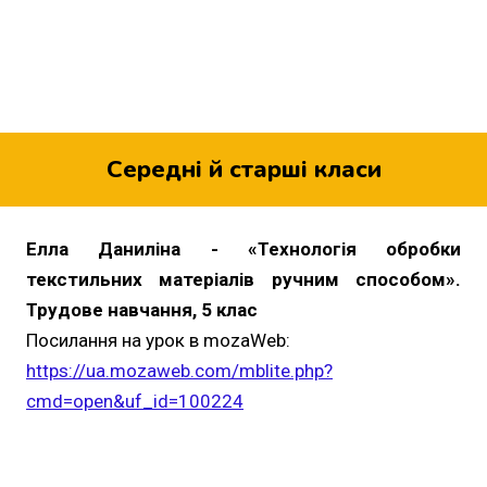
Середні й старші класи
Елла Даниліна - «Технологія обробки
текстильних матеріалів ручним способом».
Трудове навчання, 5 клас
Посилання на урок в mozaWeb:
https://ua.mozaweb.com/mblite.php?
cmd=open&uf_id=100224