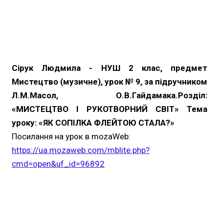
Сірук Людмила - НУШ 2 клас, предмет
Мистецтво (музичне), урок № 9, за підручником
Л.М.Масол, О.В.Гайдамака.Розділ:
«МИСТЕЦТВО І РУКОТВОРНИЙ СВІТ» Тема
уроку: «ЯК СОПІЛКА ФЛЕЙТОЮ СТАЛА?»
Посилання на урок в mozaWeb:
https://ua.mozaweb.com/mblite.php?
cmd=open&uf_id=96892