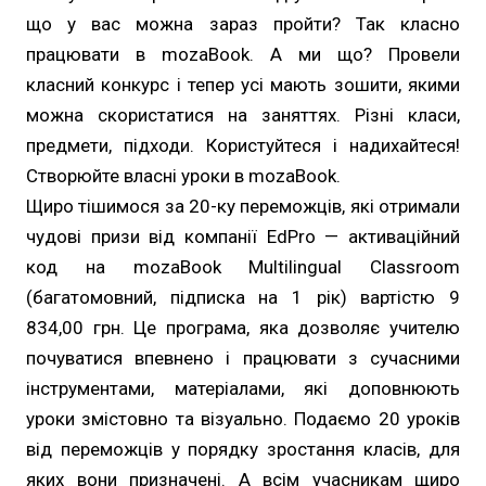
що у вас можна зараз пройти? Так класно
працювати в mozaBook. А ми що? Провели
класний конкурс і тепер усі мають зошити, якими
можна скористатися на заняттях. Різні класи,
предмети, підходи. Користуйтеся і надихайтеся!
Створюйте власні уроки в mozaBook.
Щиро тішимося за 20-ку переможців, які отримали
чудові призи від компанії EdPro — активаційний
код на mozaBook Multilingual Classroom
(багатомовний, підписка на 1 рік) вартістю 9
834,00 грн. Це програма, яка дозволяє учителю
почуватися впевнено і працювати з сучасними
інструментами, матеріалами, які доповнюють
уроки змістовно та візуально. Подаємо 20 уроків
від переможців у порядку зростання класів, для
яких вони призначені. А всім учасникам щиро