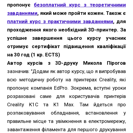
пропонує
безоплатний курс з теоретичними
завданнями
, який може пройти кожен. Також є
платний курс з практичними завданнями
, для
проходження якого необхідний 3D-принтер. За
успішне завершення цього курсу учасник
отримує сертифікат підвищення кваліфікації
на 30 год (1 кр. EСTS)
Автор курсів з 3D-друку Микола Пірогов
зазначив: "Додам як автор курсу, що я випробував
всю методичну роботу на принтерах Creality, які
пропонує компанія EdPro. Зокрема, вступні уроки
розраховані саме для користувачів принтерів
Creality K1C та K1 Max. Там йдеться про
розпаковування обладнання, встановлення у
правильне місце та увімкнення в електромережу,
завантаження філамента для першого друкування