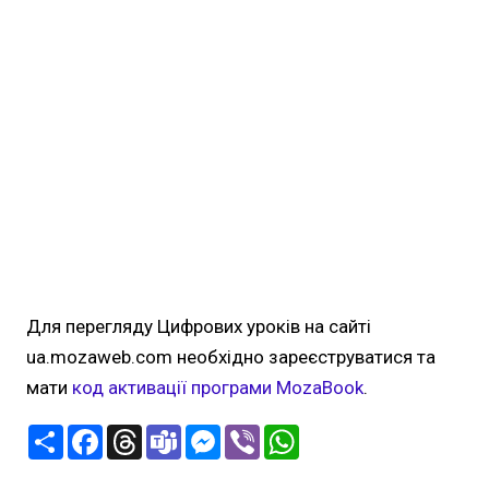
Для перегляду Цифрових уроків на сайті
ua.mozaweb.com необхідно зареєструватися та
мати
код активації програми MozaBook
.
П
F
T
T
M
V
W
о
a
h
e
e
i
h
ш
c
r
a
s
b
a
и
e
e
m
s
e
t