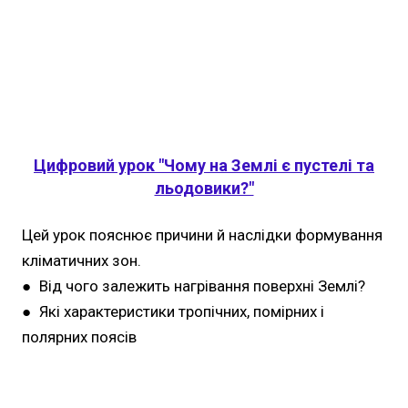
Цифровий урок "Чому на Землі є пустелі та
льодовики?"
Цей урок пояснює причини й наслідки формування
кліматичних зон.
● Від чого залежить нагрівання поверхні Землі?
● Які характеристики тропічних, помірних і
полярних поясів