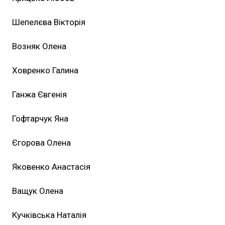
Шепелєва Вікторія
Возняк Олена
Ховренко Галина
Ганжа Євгенія
Гофтарчук Яна
Єгорова Олена
Яковенко Анастасія
Ващук Олена
Кучківська Наталія