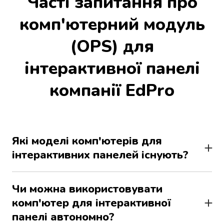
Часті запитання про
комп'ютерний модуль
(OPS) для
інтерактивної панелі
компанії EdPro
Які моделі комп'ютерів для
інтерактивних панелей існують?
Є такі основні відмінності між комп'ютерами:
процесор (i5, i7), відеокарта (інтегрована), обсяг
Чи можна використовувати
оперативної пам'яті та тип внутрішнього
комп'ютер для інтерактивної
накопичувача.
панелі автономно?