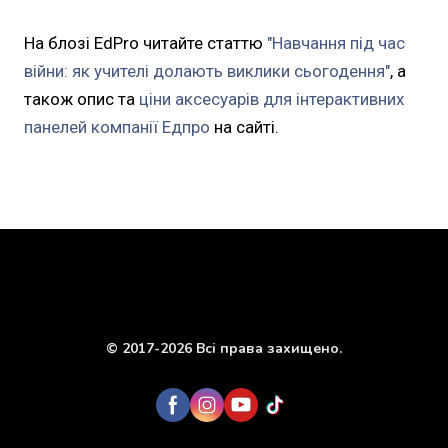
На блозі EdPro читайте статтю
"Навчання під час
війни: як учителі долають виклики сьогодення"
, а
також опис та
ціни аксесуарів для інтерактивних
панелей компанії Едпро
на сайті.
© 2017-2026 Всі права захищено.