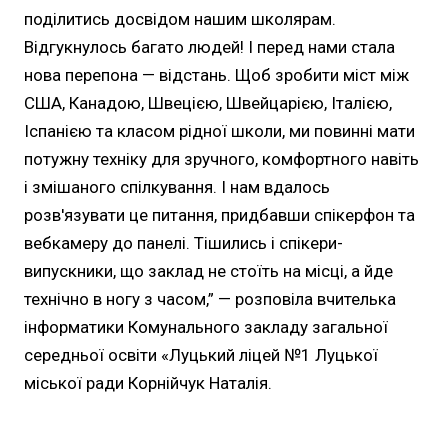
поділитись досвідом нашим школярам.
Відгукнулось багато людей! І перед нами стала
нова перепона — відстань. Щоб зробити міст між
США, Канадою, Швецією, Швейцарією, Італією,
Іспанією та класом рідної школи, ми повинні мати
потужну техніку для зручного, комфортного навіть
і змішаного спілкування. І нам вдалось
розв'язувати це питання, придбавши спікерфон та
вебкамеру до панелі. Тішились і спікери-
випускники, що заклад не стоїть на місці, а йде
технічно в ногу з часом,” — розповіла вчителька
інформатики Комунального закладу загальної
середньої освіти «Луцький ліцей №1 Луцької
міської ради Корнійчук Наталія.