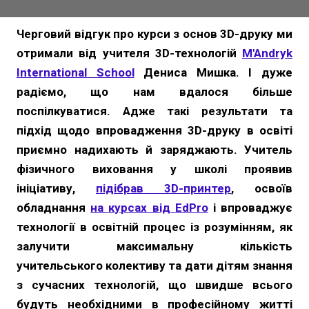
Черговий відгук про курси з основ 3D-друку ми
отримали від учителя 3D-технологій
M'Andryk
International School
Дениса Мишка. І дуже
радіємо, що нам вдалося більше
поспілкуватися. Адже такі результати та
підхід щодо впровадження 3D-друку в освіті
приємно надихають й заряджають. Учитель
фізичного виховання у школі проявив
ініціативу,
підібрав 3D-принтер
, освоїв
обладнання
на курсах від EdPro
і впроваджує
технології в освітній процес із розумінням, як
залучити максимальну кількість
учительського колективу та дати дітям знання
з сучасних технологій, що швидше всього
будуть необхідними в професійному житті