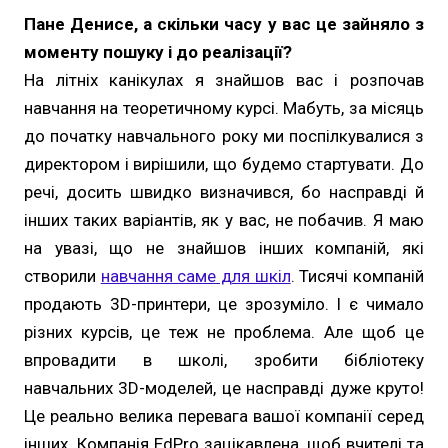
Пане Денисе, а скільки часу у вас це зайняло з
моменту пошуку і до реалізації?
На літніх канікулах я знайшов вас і розпочав
навчання на теоретичному курсі. Мабуть, за місяць
до початку навчального року ми поспілкувалися з
директором і вирішили, що будемо стартувати. До
речі, досить швидко визначився, бо насправді й
інших таких варіантів, як у вас, не побачив. Я маю
на увазі, що не знайшов інших компаній, які
створили
навчання саме для шкіл
. Тисячі компаній
продають 3D-принтери, це зрозуміло. І є чимало
різних курсів, це теж не проблема. Але щоб це
впровадити в школі, зробити бібліотеку
навчальних 3D-моделей, це насправді дуже круто!
Це реально велика перевага вашої компанії серед
інших. Компанія EdPro зацікавлена, щоб вчителі та