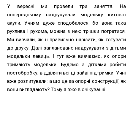
У вересні ми провели три заняття. На
попередньому надрукували модельку китової
акули. Учням дуже сподобалося, бо вона така
рухлива і рухома, можна з нею трішки погратися.
Ми вивчали, як її правильно нарізати, як готувати
до друку. Далі заплановано надрукувати з дітьми
модельки левиць. І тут вже вивчаємо, як опори
тримають модельки. Будемо з дітками робити
постобробку, відділяти всі ці зайві підтримки. Учні
вже розпитували: а що це за опорні конструкції, як
вони виглядають? Тому я вже в очікуванні.