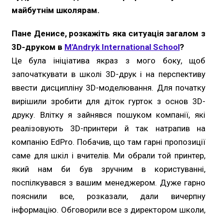
майбутнім школярам.
Пане Денисе, розкажіть яка ситуація загалом з
3D-друком в
M'Andryk International School
?
Це була ініціатива якраз з мого боку, щоб
започаткувати в школі 3D-друк і на перспективу
ввести дисципліну 3D-моделювання. Для початку
вирішили зробити для діток гурток з основ 3D-
друку. Влітку я зайнявся пошуком компанії, які
реалізовують 3D-принтери й так натрапив на
компанію EdPro. Побачив, що там гарні пропозиції
саме для шкіл і вчителів. Ми обрали той принтер,
який нам би був зручним в користуванні,
поспілкувався з вашим менеджером. Дуже гарно
пояснили все, розказали, дали вичерпну
інформацію. Обговорили все з директором школи,