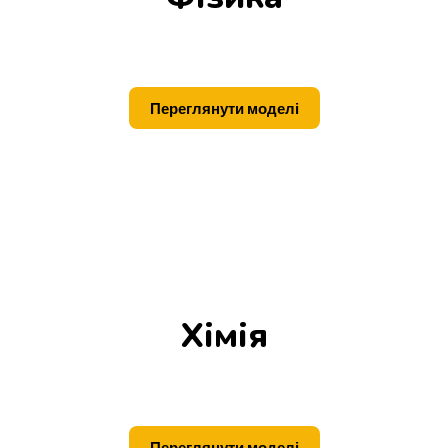
Переглянути моделі
Хімія
Переглянути моделі