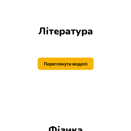
Література
Переглянути моделі
Фізика