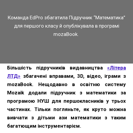
Команда EdPro збагатила Підручник “Математика”
для першого класу й опублікувала в програмі
mozaBook.
Більшість підручників видавництва
«Літера
ЛТД»
збагачені вправами, 3D, відео, іграми з
mozaBook. Нещодавно в освітню систему
Mozaik додали підручник з математики за
програмою НУШ для першокласників у трьох
частинах. Тільки погляньте, як круто можна
вивчати з дітьми ази математики з таким
багатющим інструментарієм.