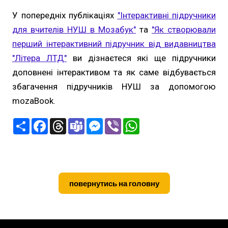
У попередніх публікаціях
"Інтерактивні підручники
для вчителів НУШ в Мозабук"
та
"Як створювали
перший інтерактивний підручник від видавництва
"Літера ЛТД"
ви дізнаєтеся які ще підручники
доповнені інтерактивом та як саме відбувається
збагачення підручників НУШ за допомогою
mozaBook.
П
F
T
T
M
V
W
о
a
h
e
e
i
h
ш
c
r
a
s
b
a
и
e
e
m
s
e
t
р
b
a
s
e
r
s
и
o
d
n
A
т
o
s
g
p
и
k
e
p
повернутись на головну
r