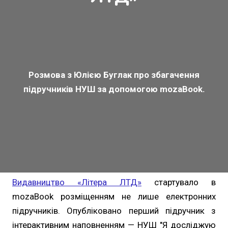
Розмова з Юлією Буглак про збагачення
підручників НУШ за допомогою mozaBook.
Видавництво «Літера ЛТД»
стартувало в
mozaBook розміщенням не лише електронних
підручників. Опубліковано перший підручник з
інтерактивним наповненням — НУШ "Я досліджую