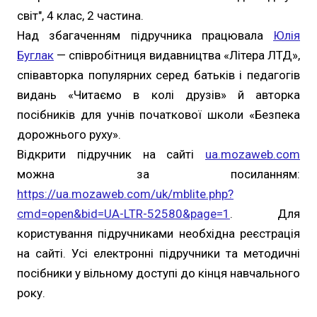
світ", 4 клас, 2 частина.
Над збагаченням підручника працювала
Юлія
Буглак
— співробітниця видавництва «Літера ЛТД»,
співавторка популярних серед батьків і педагогів
видань «Читаємо в колі друзів» й авторка
посібників для учнів початкової школи «Безпека
дорожнього руху».
Відкрити підручник на сайті
ua.mozaweb.com
можна за посиланням:
https://ua.mozaweb.com/uk/mblite.php?
cmd=open&bid=UA-LTR-52580&page=1
. Для
користування підручниками необхідна реєстрація
на сайті. Усі електронні підручники та методичні
посібники у вільному доступі до кінця навчального
року.