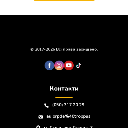
т
o
a
s
g
p
и
k
m
e
p
r
© 2017-2026 Всі права захищено.
Контакти
(050) 317 20 29
au.orpde%40troppus
м. Львів, вул. Газова, 7