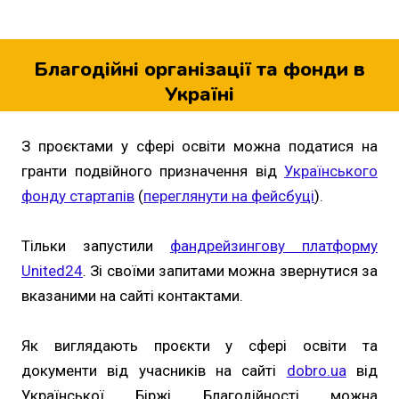
Благодійні організації та фонди в
Україні
З проєктами у сфері освіти можна податися на
гранти подвійного призначення від
Українського
фонду стартапів
(
переглянути на фейсбуці
).
Тільки запустили
фандрейзингову платформу
United24
. Зі своїми запитами можна звернутися за
вказаними на сайті контактами.
Як виглядають проєкти у сфері освіти та
документи від учасників на сайті
dobro.ua
від
Української Біржі Благодійності можна