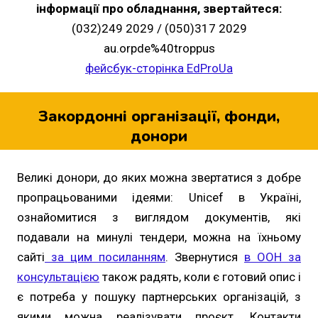
інформації про обладнання, звертайтеся:
(032)249 2029 / (050)317 2029
au.orpde%40troppus
фейсбук-сторінка EdProUa
Закордонні організації, фонди,
донори
Великі донори, до яких можна звертатися з добре
пропрацьованими ідеями: Unicef в Україні,
ознайомитися з виглядом документів, які
подавали на минулі тендери, можна на їхньому
сайті
за цим посиланням
. Звернутися
в ООН за
консультацією
також радять, коли є готовий опис і
є потреба у пошуку партнерських організацій, з
якими можна реалізувати проєкт. Контакти