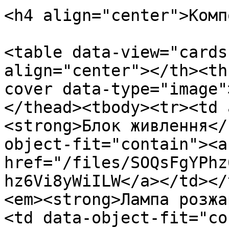
<h4 align="center">Комп
<table data-view="cards
align="center"></th><th
cover data-type="image"
</thead><tbody><tr><td 
<strong>Блок живлення</
object-fit="contain"><a 
href="/files/SOQsFgYPhz
hz6Vi8yWiILW</a></td></
<em><strong>Лампа розжа
<td data-object-fit="co