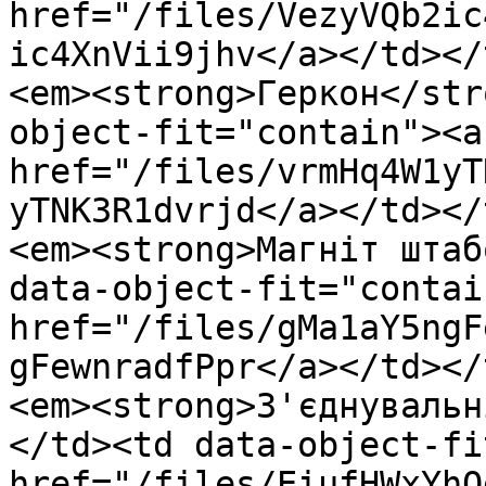
href="/files/VezyVQb2ic
ic4XnVii9jhv</a></td></
<em><strong>Геркон</str
object-fit="contain"><a 
href="/files/vrmHq4W1yT
yTNK3R1dvrjd</a></td></
<em><strong>Магніт штаб
data-object-fit="contai
href="/files/gMa1aY5ngF
gFewnradfPpr</a></td></
<em><strong>З'єднувальн
</td><td data-object-fi
href="/files/EiufHWxYhQ