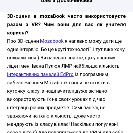
Ольга Доскочинська
3D-сцени в mozaBook часто використовуєте
разом з VR? Чим вони для вас як учителя
корисні?
Про 3D-сцени
Mozabook
я напевно можу дати ще
одне інтерв'ю. Бо це круті технології. І тут вже хочу
похвалитися:) Ви напевно знаєте, що у нашому
ліцеї імені Івана Пулюя ЛМР найбільша кількість
інтерактивних панелей EdPro
із програмним
забезпеченням Mozabook і вони не стоять в
куточку класу, а наші вчителі дуже активно
використовують їх на своїх уроках під час
інтеграції різних предметів. Самі панелі, не
зважаючи на їхню кількість, дуже часто
мандрують із класу в клас! Наскільки популярні
серед дітей:) Але повертаємося до VR! Я для себе