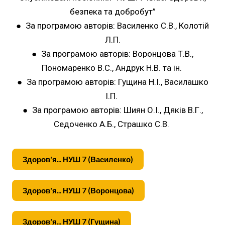
безпека та добробут”
● За програмою авторів: Василенко С.В., Колотій
Л.П.
● За програмою авторів: Воронцова Т.В.,
Пономаренко В.С., Андрук Н.В. та ін.
● За програмою авторів: Гущина Н.І., Василашко
І.П.
● За програмою авторів: Шиян О.І., Дяків В.Г.,
Седоченко А.Б., Страшко С.В.
Здоров'я... НУШ 7 (Василенко)
Здоров'я... НУШ 7 (Воронцова)
Здоров'я... НУШ 7 (Гущина)