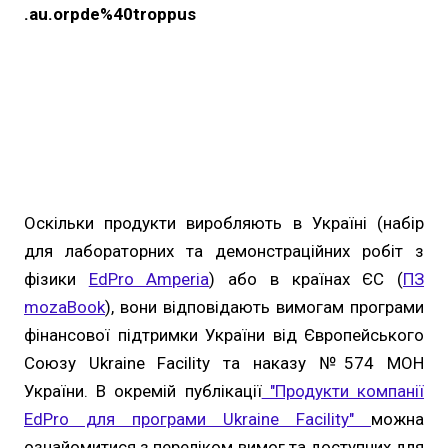
.au.orpde%40troppus
Оскільки продукти виробляють в Україні (набір
для лабораторних та демонстраційних робіт з
фізики
EdPro Amperia
) або в країнах ЄС (
ПЗ
mozaBook
), вони відповідають вимогам програми
фінансової підтримки України від Європейського
Союзу Ukraine Facility та наказу №574 МОН
України. В окремій публікації
"Продукти компанії
EdPro для програми Ukraine Facility"
можна
ознайомитися з переліком вимог та доступних для