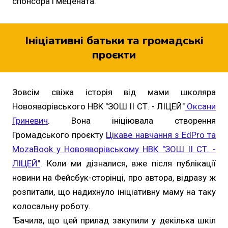
спонсора і мецената.
Ініціативні батьки та громадські
проєкти
Зовсім свіжа історія від мами школяра
Новояворівського НВК "ЗОШ ІІ СТ. - ЛІЦЕЙ"
Оксани
Гриневич
. Вона ініціювала створення
Громадського проєкту
Цікаве навчання з EdPro та
MozaBook у Новояворівському НВК "ЗОШ ІІ СТ. -
ЛІЦЕЙ"
. Коли ми дізналися, вже після публікації
новини на Фейсбук-сторінці, про автора, відразу ж
розпитали, що надихнуло ініціативну маму на таку
колосальну роботу.
"Бачила, що цей прилад закупили у декілька шкіл