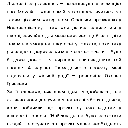
Львова і зацікавилась — переглянула інформацію
про Mozaik і мені самій захотілось вчитись за
таким цікавим матеріалом. Оскільки проживаю у
Новояворівську і там моя дитина навчається у
школі, звичайно для мене важливо, щоб наші діти
теж мали змогу на таку освіту. Чекати, поки таку
річ надасть держава чи міністерство освіти ... було
б дуже довго і я вирішила пришвидшити той
процес. А варіант Громадського проєкту мені
підказали у міській раді" — розповіла Оксана
Гриневич.
За її словами, вчителям ідея сподобалась, але
активно вони долучились на етапі збору підписів,
коли побачили що проєкт суттєво відстає у
кількості голосів. "Найскладніше було заохотити
людей голосувати за проєкт через необхідність