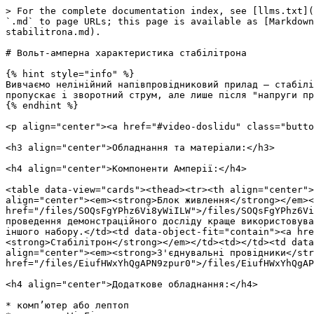
> For the complete documentation index, see [llms.txt](
`.md` to page URLs; this page is available as [Markdown
stabilitrona.md).

# Вольт-амперна характеристика стабілітрона

{% hint style="info" %}

Вивчаємо нелінійний напівпровідниковий прилад — стабілі
пропускає і зворотний струм, але лише після "напруги пр
{% endhint %}

<p align="center"><a href="#video-doslidu" class="butto
<h3 align="center">Обладнання та матеріали:</h3>

<h4 align="center">Компоненти Амперії:</h4>

<table data-view="cards"><thead><tr><th align="center">
align="center"><em><strong>Блок живлення</strong></em><
href="/files/SOQsFgYPhz6Vi8yWiILW">/files/SOQsFgYPhz6Vi
проведення демонстраційного досліду краще використовува
іншого набору.</td><td data-object-fit="contain"><a hre
<strong>Стабілітрон</strong></em></td><td></td><td data
align="center"><em><strong>З'єднувальні провідники</str
href="/files/EiufHWxYhQgAPN9zpur0">/files/EiufHWxYhQgAP
<h4 align="center">Додаткове обладнання:</h4>

* комп’ютер або лептоп
