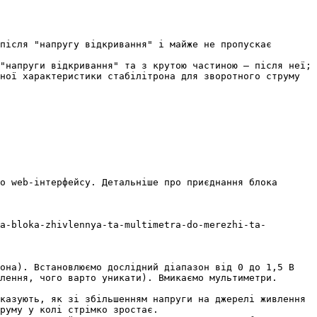
після "напругу відкривання" і майже не пропускає 
"напруги відкривання" та з крутою частиною — після неї;

ної характеристики стабілітрона для зворотного струму 
о web-інтерфейсу. Детальніше про приєднання блока 
a-bloka-zhivlennya-ta-multimetra-do-merezhi-ta-
она). Встановлюємо дослідний діапазон від 0 до 1,5 В 
лення, чого варто уникати). Вмикаємо мультиметри.

казують, як зі збільшенням напруги на джерелі живлення 
руму у колі стрімко зростає.
