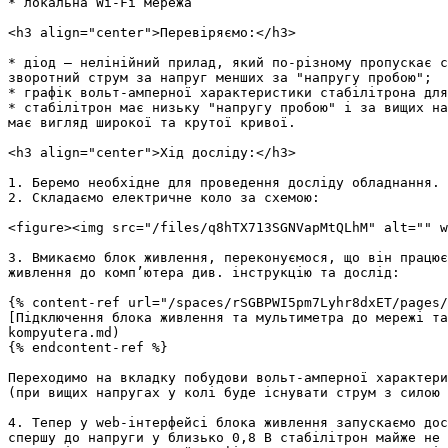
* локальна Wi-Fi мережа

<h3 align="center">Перевіряємо:</h3>

* діод — нелінійний прилад, який по-різному пропускає с
зворотний струм за напруг менших за "напругу пробою";

* графік вольт-амперної характеристики стабілітрона для
* стабілітрон має низьку "напругу пробою" і за вищих на
має вигляд широкої та крутої кривої.

<h3 align="center">Хід досліду:</h3>

1. Беремо необхідне для проведення досліду обладнання.

2. Складаємо електричне коло за схемою:

<figure><img src="/files/q8hTX713SGNVapMtQLhM" alt="" w
3. Вмикаємо блок живлення, переконуємося, що він працює
живлення до комп’ютера див. інструкцію та дослід:

{% content-ref url="/spaces/rSGBPWI5pm7Lyhr8dxET/pages/
[Підключення блока живлення та мультиметра до мережі та
kompyutera.md)

{% endcontent-ref %}

Переходимо на вкладку побудови вольт-амперної характери
(при вищих напругах у колі буде існувати струм з силою 
4. Тепер у web-інтерфейсі блока живлення запускаємо дос
спершу до напруги у близько 0,8 В стабілітрон майже не 