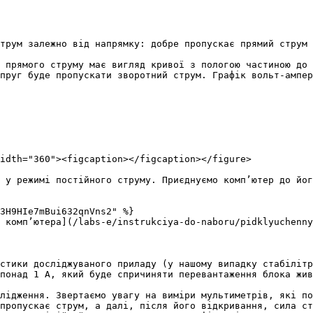
трум залежно від напрямку: добре пропускає прямий струм 
 прямого струму має вигляд кривої з пологою частиною до 
пруг буде пропускати зворотний струм. Графік вольт-ампер
idth="360"><figcaption></figcaption></figure>

 у режимі постійного струму. Приєднуємо комп’ютер до йог
3H9HIe7mBui632qnVns2" %}

 комп’ютера](/labs-e/instrukciya-do-naboru/pidklyuchenny
стики досліджуваного приладу (у нашому випадку стабілітр
понад 1 А, який буде спричиняти перевантаження блока жив
лідження. Звертаємо увагу на виміри мультиметрів, які по
пропускає струм, а далі, після його відкривання, сила ст