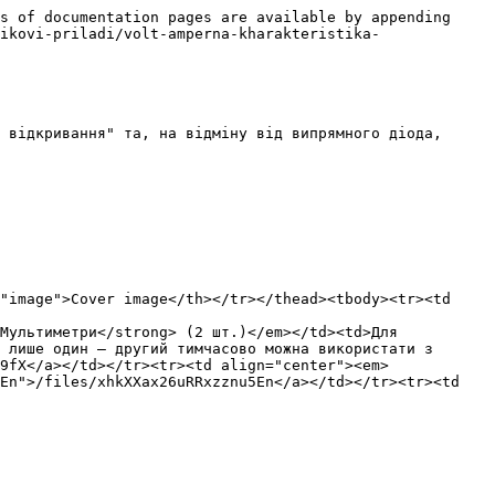
s of documentation pages are available by appending 
ikovi-priladi/volt-amperna-kharakteristika-
 відкривання" та, на відміну від випрямного діода, 
"image">Cover image</th></tr></thead><tbody><tr><td 
Мультиметри</strong> (2 шт.)</em></td><td>Для 
 лише один — другий тимчасово можна використати з 
9fX</a></td></tr><tr><td align="center"><em>
En">/files/xhkXXax26uRRxzznu5En</a></td></tr><tr><td 