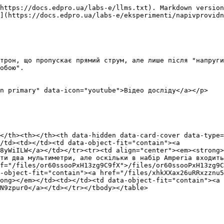
https://docs.edpro.ua/labs-e/llms.txt). Markdown version
](https://docs.edpro.ua/labs-e/eksperimenti/napivprovidn
трон, що пропускає прямий струм, але лише після "напруги
обою".

n primary" data-icon="youtube">Відео досліду</a></p>

</th><th></th><th data-hidden data-card-cover data-type=
/td><td></td><td data-object-fit="contain"><a 
8yWiILW</a></td></tr><tr><td align="center"><em><strong>
ти два мультиметри, але оскільки в набір Amperia входить
f="/files/or60ssooPxH13zg9C9fX">/files/or60ssooPxH13zg9C
-object-fit="contain"><a href="/files/xhkXXax26uRRxzznu5
ong></em></td><td></td><td data-object-fit="contain"><a 
N9zpur0</a></td></tr></tbody></table>
