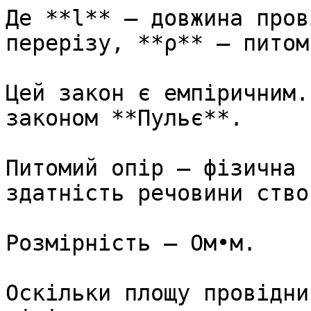
Де **l** — довжина пров
перерізу, **⍴** — питом
Цей закон є емпіричним.
законом **Пульє**.

Питомий опір — фізична 
здатність речовини ство
Розмірність — Ом•м.

Оскільки площу провідни