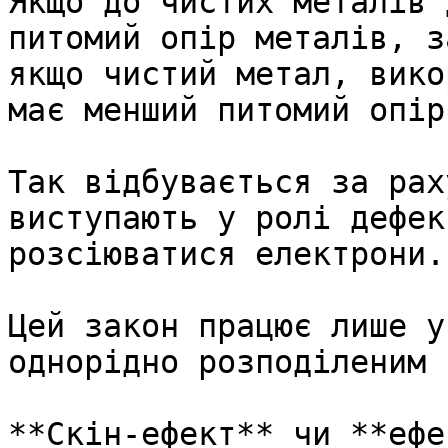
Якщо до чистих металів 
питомий опір металів, з
якщо чистий метал, вико
має менший питомий опір.
Так відбувається за рах
виступають у ролі дефек
розсіюватися електрони.

Цей закон працює лише у
однорідно розподіленим 
**Скін-ефект** чи **ефе