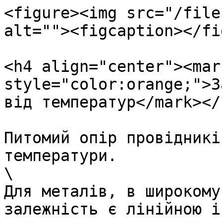
<figure><img src="/file
alt=""><figcaption></fi
<h4 align="center"><mark
style="color:orange;">З
від температур</mark></h
Питомий опір провідникі
температури.

\

Для металів, в широкому
залежність є лінійною і