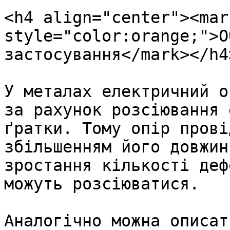
<h4 align="center"><mark
style="color:orange;">О
застосування</mark></h4>
У металах електричний о
за рахунок розсіювання 
ґратки. Тому опір прові
збільшенням його довжин
зростання кількості деф
можуть розсіюватися.

Аналогічно можна описат