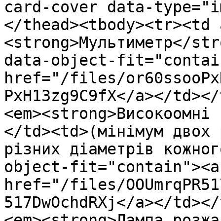
card-cover data-type="i
</thead><tbody><tr><td 
<strong>Мультиметр</str
data-object-fit="contai
href="/files/or60ssooPx
PxH13zg9C9fX</a></td></
<em><strong>Високоомні 
</td><td>(мінімум двох 
різних діаметрів кожног
object-fit="contain"><a 
href="/files/OOUmrqPR51
517DwOchdRXj</a></td></
<em><strong>Лампа розжа