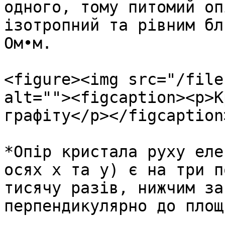
одного, тому питомий оп
ізотропний та рівним бл
Ом•м.

<figure><img src="/file
alt=""><figcaption><p>К
графіту</p></figcaption
*Опір кристала руху еле
осях х та у) є на три п
тисячу разів, нижчим за
перпендикулярно до площ