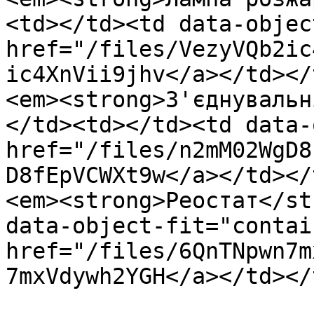
<td></td><td data-objec
href="/files/VezyVQb2ic
ic4XnVii9jhv</a></td></
<em><strong>З'єднувальн
</td><td></td><td data-
href="/files/n2mM02WgD8
D8fEpVCWXt9w</a></td></
<em><strong>Реостат</st
data-object-fit="contai
href="/files/6QnTNpwn7m
7mxVdywh2YGH</a></td></