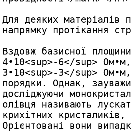
Для деяких матеріалів п
напрямку протікання стр
Вздовж базисної площини
4•10<sup>-6</sup> Ом•м,
3•10<sup>-3</sup> Ом•м,
порядки. Однак, зауважи
досліджуючи монокристал
олівця називають лускат
крихітних кристаликів, 
Орієнтовані вони випадк