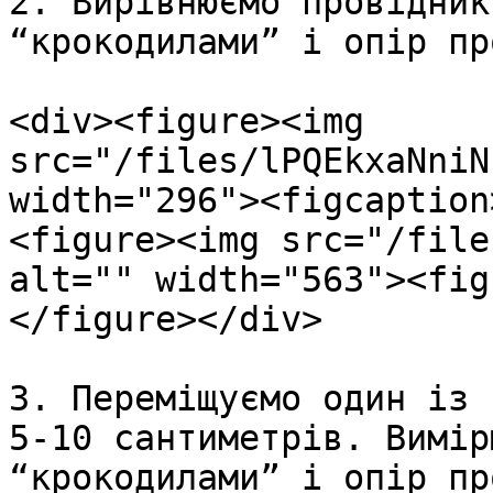
2. Вирівнюємо провідник
“крокодилами” і опір пр
<div><figure><img 
src="/files/lPQEkxaNniN
width="296"><figcaption
<figure><img src="/file
alt="" width="563"><fig
</figure></div>

3. Переміщуємо один із 
5-10 сантиметрів. Вимір
“крокодилами” і опір пр