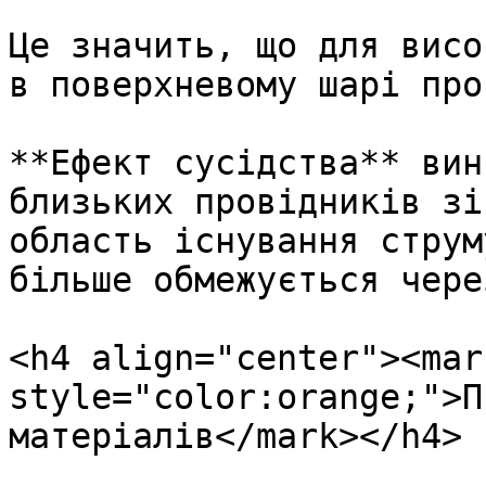
Це значить, що для висо
в поверхневому шарі про
**Ефект сусідства** вин
близьких провідників зі
область існування струм
більше обмежується чере
<h4 align="center"><mark
style="color:orange;">П
матеріалів</mark></h4>
