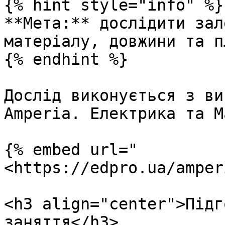
{% hint style="info" %}

**Мета:** дослідити зал
матеріалу, довжини та п
{% endhint %}

Дослід виконується з ви
Amperia. Електрика та М
{% embed url="
<https://edpro.ua/amper
<h3 align="center">Підг
заняття</h3>
