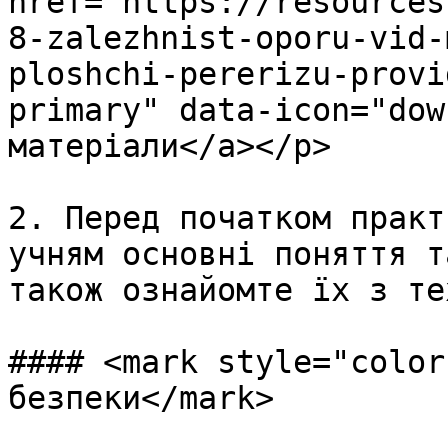
href="https://resources
8-zalezhnist-oporu-vid-
ploshchi-pererizu-provi
primary" data-icon="dow
матеріали</a></p>

2. Перед початком практ
учням основні поняття т
також ознайомте їх з те
#### <mark style="color
безпеки</mark>
