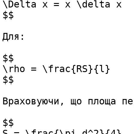
\Delta x = x \delta x

$$

Для:

$$

\rho = \frac{RS}{l}

$$

Враховуючи, що площа пе
$$

S = \frac{\pi d^2}{4}
