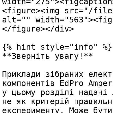
width="275"><figcaption
<figure><img src="/file
alt="" width="563"><fig
</figure></div>

{% hint style="info" %}

**Зверніть увагу!**

Приклади зібраних елект
компонентів EdPro Amper
у цьому розділі надані 
не як критерій правильн
експерименту. Може бути