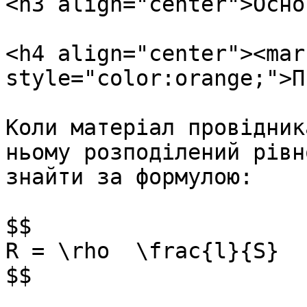
<h3 align="center">Осно
<h4 align="center"><mark
style="color:orange;">П
Коли матеріал провідник
ньому розподілений рівн
знайти за формулою:

$$

R = \rho  \frac{l}{S}

$$
