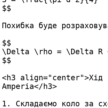
$$

Похибка буде розраховув
$$

\Delta \rho = \Delta R 
$$

<h3 align="center">Хід 
Amperia</h3>

1. Складаємо коло за сх