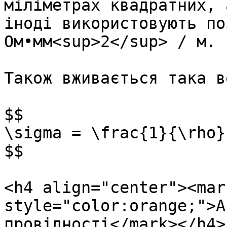
міліметрах квадратних, 
іноді використовують по
Ом•мм<sup>2</sup> / м.

Також вживається така в
$$

\sigma = \frac{1}{\rho}

$$

<h4 align="center"><mark
style="color:orange;">А
провідності</mark></h4>
