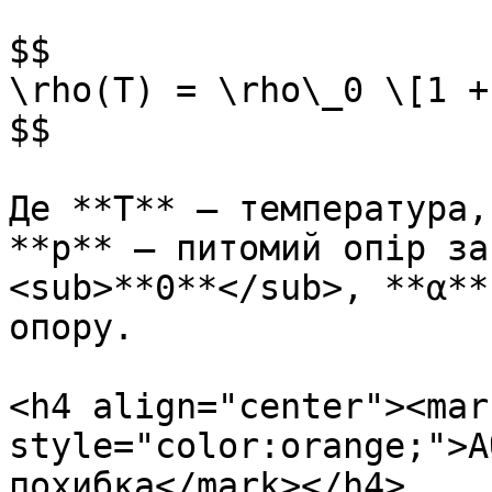
$$

\rho(T) = \rho\_0 \[1 +
$$

Де **Т** — температура,
**p** — питомий опір за
<sub>**0**</sub>, **α**
опору.

<h4 align="center"><mark
style="color:orange;">А
похибка</mark></h4>
